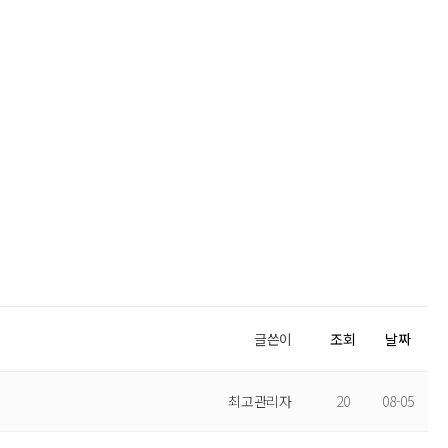
글쓴이
조회
날짜
최고관리자
20
08-05