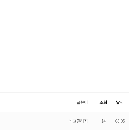
글쓴이
조회
날짜
최고관리자
14
08-05