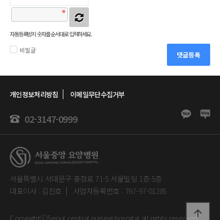
자동등록방지 숫자를 순서대로 입력하세요.
비밀글
댓글등록
개인정보처리방침
이메일무단수집거부
02-3147-0999
서울특별시 서대문구 충정로 71-5 서울빌딩 1층-5층
대표이사 : 김진호
사업자등록번호 : 767-97-01285
arrow_upward
CopyrightⓒSeoul central nursing hospital.all rights reserved.